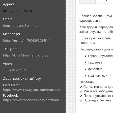
Біла Церква, Україна
Спеціалізована щітка
фрезерування.
dominant-cnc@ukr.net
Конструкція передбач
забезпечується стабіл
Щітка сумісна з біль
https://m.me/447903295724844
оператора.
Рекомендована для об
https://t.me/dominant_cnc_ua
карбон (вуглепл
текстоліт
деревина
+380681777469
інші композитні
Переваги:
Instagram
✔️ Легка, міцна та до
https://www.instagram.com/dominant_cnc
✔️ Мінімізує забрудн
Facebook
✔️ Проста установка 
https://www.facebook.com/dominantcnc
✔️ Підвищує безпеку 