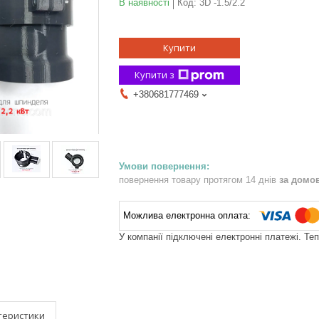
В наявності
Код:
3D -1.5/2.2
Купити
Купити з
+380681777469
повернення товару протягом 14 днів
за домо
У компанії підключені електронні платежі. Те
теристики