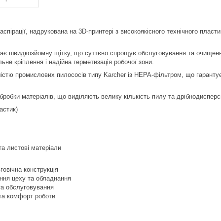
 аспірації, надрукована на 3D-принтері з високоякісного технічного плас
ає швидкозйомну щітку, що суттєво спрощує обслуговування та очищення
ьне кріплення і надійна герметизація робочої зони.
шістю промислових пилососів типу Karcher із HEPA-фільтром, що гарант
робки матеріалів, що виділяють велику кількість пилу та дрібнодисперс
астик)
 та листові матеріали
вговічна конструкція
ення цеху та обладнання
та обслуговування
та комфорт роботи