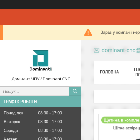
Зараз у компанії не
dominant-cnc@
ТО
ГОЛОВНА
П
Домінант ЧПУ / Dominant CNC
ГРАФІК РОБОТИ
Понеділок
08:30
17:00
Щетина в комплек
Вівторок
08:30
17:00
Середа
08:30
17:00
Четвер
08:30
17:00