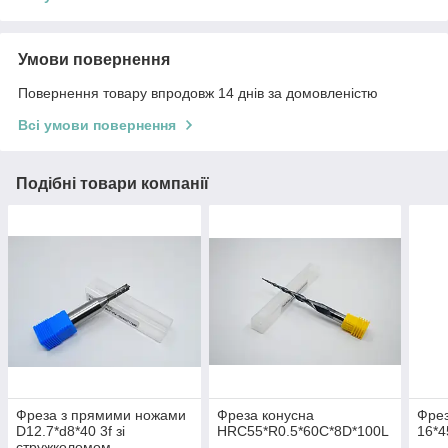
Умови повернення
Повернення товару впродовж 14 днів за домовленістю
Всі умови повернення
Подібні товари компанії
Фреза з прямими ножами
Фреза конусна
Фрез
D12.7*d8*40 3f зі
HRC55*R0.5*60C*8D*100L
16*4
стружколомом