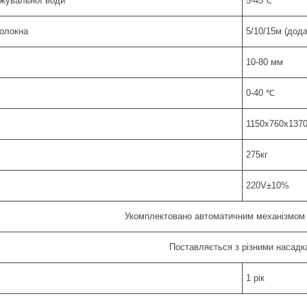
жувальної води
5-45℃
волокна
5/10/15м (дода
10-80 мм
0-40 ℃
1150х760х137
275кг
220V±10%
Укомплектовано автоматичним механізмом 
Поставляється з різними насадк
1 рік