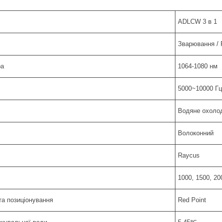
ADLCW 3 в 1
Зварювання / 
ра
1064-1080 нм
5000~10000 Гц
Водяне охоло
Волоконний
Raycus
1000, 1500, 20
та позиціонування
Red Point