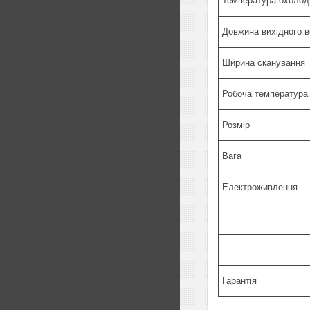
Температура охолод
Довжина вихідного 
Ширина сканування
Робоча температура
Розмір
Вага
Електроживлення
Гарантія