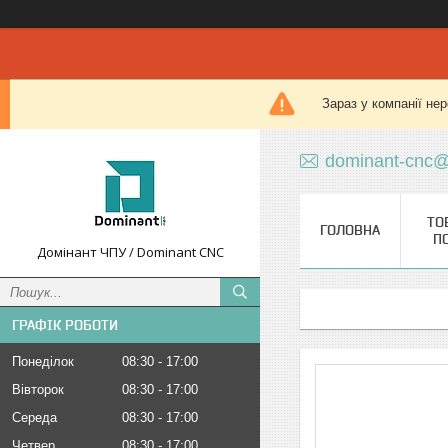
Зараз у компанії не
dominant-cnc@
ТО
ГОЛОВНА
П
Домінант ЧПУ / Dominant CNC
ГРАФІК РОБОТИ
Понеділок
08:30
17:00
Вівторок
08:30
17:00
Середа
08:30
17:00
Четвер
08:30
17:00