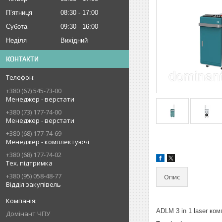
Пʼятниця
08:30
17:00
Субота
09:30
16:00
Неділя
Вихідний
КОНТАКТИ
+380 (67) 545-73-00
Менеджер - верстати
+380 (73) 177-74-00
Менеджер - верстати
+380 (68) 177-74-69
Менеджер - комплектуючі
+380 (68) 177-74-02
Тех. підтримка
+380 (95) 058-48-77
Опис
Відділ закупівель
ADLM 3 in 1 laser ко
Домінант ЧПУ