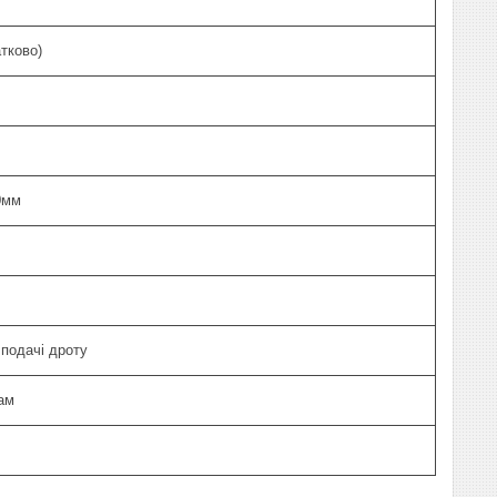
тково)
0мм
подачі дроту
ам