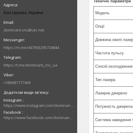
Техні
ч
ні
параметр
и
Біла Церква, Україна
Модель
Опції
dominant-cnc@ukr.net
Довжина хвилі лазе
https://m.me/447903295724844
Частота пульсу
https://t.me/dominant_cnc_ua
Спосіб охолодження
Тип лазера
+380681777469
Лазерне джерело
Instagram
https://www.instagram.com/dominant_cnc
Потужність джерела
Facebook
https://www.facebook.com/dominantcnc
Система наведення 