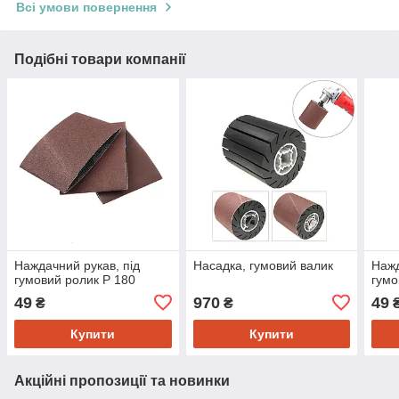
Всі умови повернення
Подібні товари компанії
Наждачний рукав, під
Насадка, гумовий валик
Нажд
гумовий ролик Р 180
гумо
49
970
49
₴
₴
Купити
Купити
Акційні пропозиції та новинки