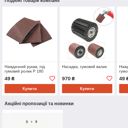
Подібні товари компанії
Наждачний рукав, під
Насадка, гумовий валик
Нажд
гумовий ролик Р 180
гумо
49
970
49
₴
₴
Купити
Купити
Акційні пропозиції та новинки