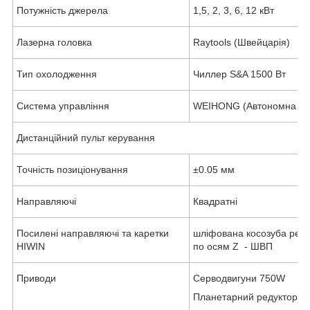
Потужність джерела
1,5, 2, 3, 6, 12 кВт
Лазерна головка
Raytools (Швейцарія)
Тип охолодження
Чиллер S&A 1500 Вт
Система управління
WEIHONG (Автономна сті
Дистанційний пульт керування
Точність позиціонування
±0.05 мм
Направляючі
Квадратні
Посилені направляючі та каретки
шліфована косозуба рейка
HIWIN
по осям Z - ШВП
Приводи
Серводвигуни 750W
Планетарний редуктор