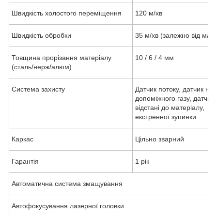
Швидкість холостого переміщення
120 м/хв
Швидкість обробки
35 м/хв (залежно від мате
Товщина прорізання матеріалу
10 / 6 / 4 мм
(сталь/нерж/алюм)
Система захисту
Датчик потоку, датчик низ
допоміжного газу, датчик
відстані до матеріалу, кн
екстренної зупинки.
Каркас
Цільно зварний
Гарантія
1 рік
Автоматична система змащування
Автофокусування лазерної головки