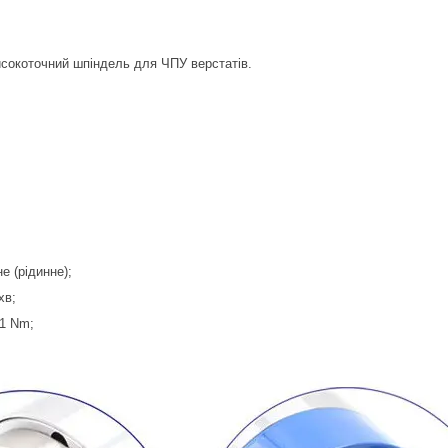
сокоточний шпіндель для ЧПУ верстатів.
е (рідинне);
хв;
91 Nm;