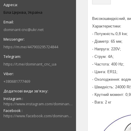
Біла Церква, Україна
Високошвидкісний, ви
Характеристики:
dominant-cnc@ukr.net
- Потужність:0,8 kw;
- Діаметр: 65 мм;
https://m.me/447903295724844
- Напруга: 220V;
- Струм: 4А;
https://t.me/dominant_cnc_ua
- Частота: 400 Hz;
- Цанга: ER11;
- Охолодження: водян
+380681777469
- Швидкість: 24000 R/
- Крутний момент: 0,
Instagram
- Вага: 2 кг
https://www.instagram.com/dominant_cnc
Facebook
https://www.facebook.com/dominantcnc