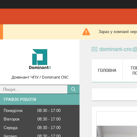
Зараз у компанії не
dominant-cnc@
ТО
ГОЛОВНА
П
Домінант ЧПУ / Dominant CNC
ГРАФІК РОБОТИ
Понеділок
08:30
17:00
Вівторок
08:30
17:00
Середа
08:30
17:00
Четвер
08:30
17:00