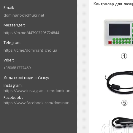
Контролер для лазе
dominant-cnc@ukr.net
https://m.me/447903295724844
https://t.me/dominant_cnc_ua
+380681777469
Instagram
https://www.instagram.com/dominant_cnc
Facebook
https://www.facebook.com/dominantcnc