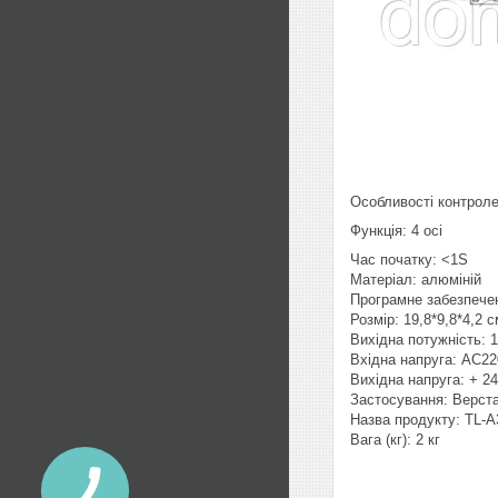
Особливості контроле
Функція: 4 осі
Час початку: <1S
Матеріал: алюміній
Програмне забезпече
Розмір: 19,8*9,8*4,2 с
Вихідна потужність: 
Вхідна напруга: AC2
Вихідна напруга: + 2
Застосування: Верста
Назва продукту: TL-A
Вага (кг): 2 кг