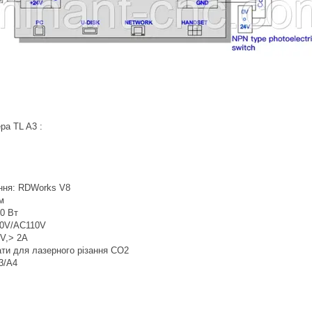
ра TL A3 :
ння: RDWorks V8
м
10 Вт
20V/AC110V
4V,> 2A
ти для лазерного різання СО2
3/A4