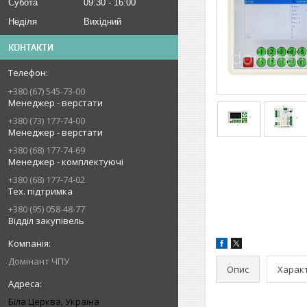
Субота
09:30
16:00
Неділя
Вихідний
КОНТАКТИ
+380 (67) 545-73-00
Менеджер - верстати
+380 (73) 177-74-00
Менеджер - верстати
+380 (68) 177-74-69
Менеджер - комплектуючі
+380 (68) 177-74-02
Тех. підтримка
+380 (95) 058-48-77
Відділ закупівель
Домінант ЧПУ
Опис
Харак
Біла Церква, Україна