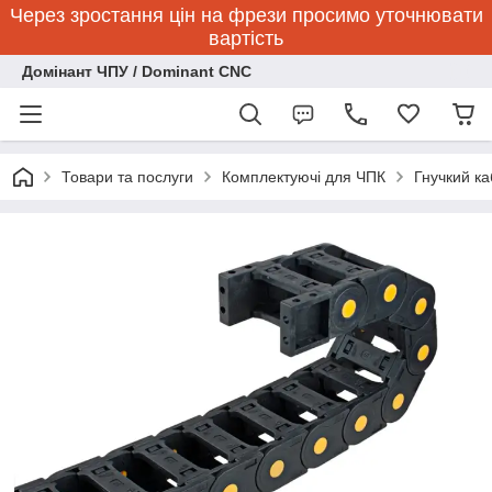
Через зростання цін на фрези просимо уточнювати
вартість
Домінант ЧПУ / Dominant CNC
Товари та послуги
Комплектуючі для ЧПК
Гнучкий ка