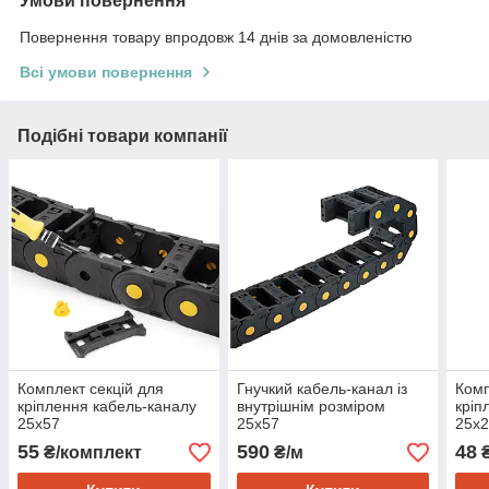
Умови повернення
Повернення товару впродовж 14 днів за домовленістю
Всі умови повернення
Подібні товари компанії
Комплект секцій для
Гнучкий кабель-канал із
Комп
кріплення кабель-каналу
внутрішнім розміром
кріп
25х57
25х57
25х
55
590
48
₴/комплект
₴/м
₴