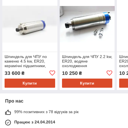
Шпиндель для ЧПУ по
Шпиндель для ЧПУ 2.2 kw,
Шпин
каменю 4.5 kw, ER20,
ER20, водяне
ER20
керамічні підшипники,
охолодження
охо
водяне охолодження з
33 600
10 250
10 
₴
₴
піддувом підшипників
Купити
Купити
Про нас
99% позитивних з 78 відгуків за рік
Працює з 24.04.2014