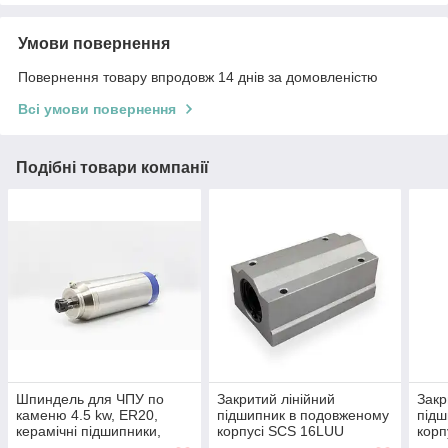
Умови повернення
Повернення товару впродовж 14 днів за домовленістю
Всі умови повернення
Подібні товари компанії
Шпиндель для ЧПУ по
Закритий лінійний
Закр
каменю 4.5 kw, ER20,
підшипник в подовженому
підш
керамічні підшипники,
корпусі SCS 16LUU
корп
водяне охолодження з