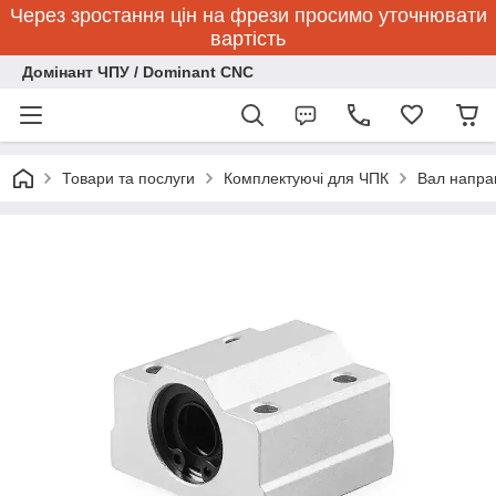
Через зростання цін на фрези просимо уточнювати
вартість
Домінант ЧПУ / Dominant CNC
Товари та послуги
Комплектуючі для ЧПК
Вал напра