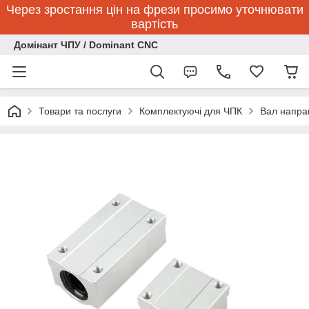
Через зростання цін на фрези просимо уточнювати
вартість
Домінант ЧПУ / Dominant CNC
Товари та послуги
Комплектуючі для ЧПК
Вал напра