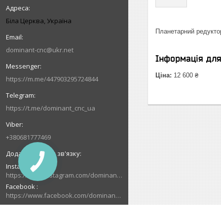
Біла Церква, Україна
Планетарний редукто
dominant-cnc@ukr.net
Інформація дл
Ціна:
12 600 ₴
https://m.me/447903295724844
https://t.me/dominant_cnc_ua
+380681777469
КНОПКА
Instagram
ЗВ'ЯЗКУ
https://www.instagram.com/dominant_cnc
Facebook
https://www.facebook.com/dominantcnc