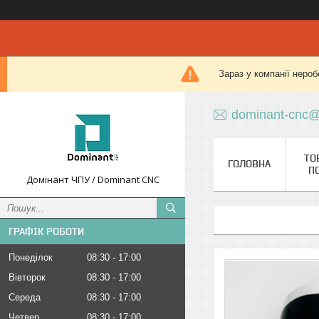
Зараз у компанії нероб
dominant-cnc@
ТО
ГОЛОВНА
П
Домінант ЧПУ / Dominant CNC
ГРАФІК РОБОТИ
Понеділок
08:30
17:00
Вівторок
08:30
17:00
Середа
08:30
17:00
Четвер
08:30
17:00