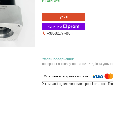
В наявності
Купити
Купити з
+380681777469
повернення товару протягом 14 днів
за домо
У компанії підключені електронні платежі. Те