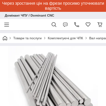
Через зростання цін на фрези просимо уточнювати
вартість
Домінант ЧПУ / Dominant CNC
Товари та послуги
Комплектуючі для ЧПК
Вал напра