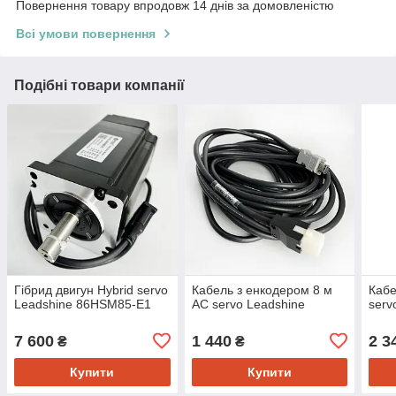
Повернення товару впродовж 14 днів за домовленістю
Всі умови повернення
Подібні товари компанії
Гібрид двигун Hybrid servo
Кабель з енкодером 8 м
Кабе
Leadshine 86HSM85-E1
AC servo Leadshine
serv
7 600
1 440
2 3
₴
₴
Купити
Купити