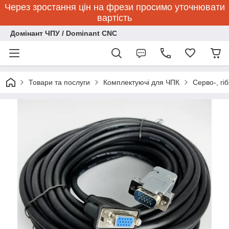
Через зростання цін на фрези просимо уточнювати
вартість
Домінант ЧПУ / Dominant CNC
Товари та послуги
Комплектуючі для ЧПК
Серво-, гі