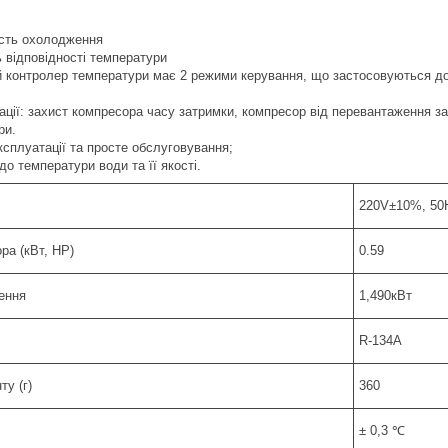
ість охолодження
ь відповідності температури
 контролер температури має 2 режими керування, що застосовуються до 
зації: захист компресора часу затримки, компресор від перевантаження за 
ри.
ксплуатації та просте обслуговування;
до температури води та її якості.
я
220V±10%, 50
ра (кВт, HP)
0.59
ення
1,490кВт
R-134А
ту (г)
360
± 0,3 ℃