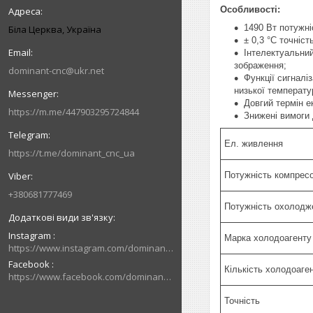
Особливості:
1490 Вт потужн
Біла Церква, Україна
± 0,3 °C точніст
Інтелектуальний
зображення;
dominant-cnc@ukr.net
Функції сигналі
низької температу
Довгий термін е
https://m.me/447903295724844
Знижені вимоги 
Ел. живленн
https://t.me/dominant_cnc_ua
Потужність компресо
+380681777469
Потужність охолодж
Instagram
Марка холодоагенту
https://www.instagram.com/dominant_cnc
Facebook
Кількість холодоаген
https://www.facebook.com/dominantcnc
Точність