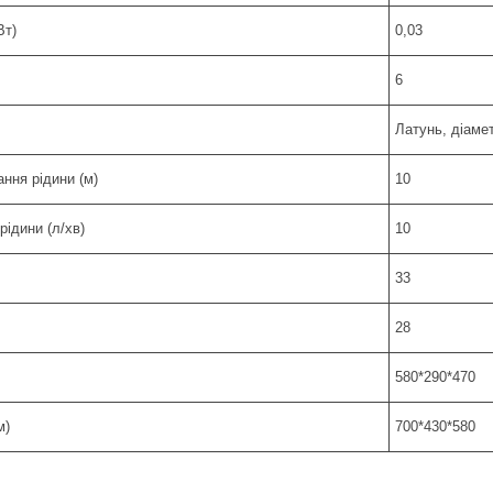
Вт)
0,03
6
Латунь, діаме
ння рідини (м)
10
рідини (л/хв)
10
33
28
580*290*470
м)
700*430*580