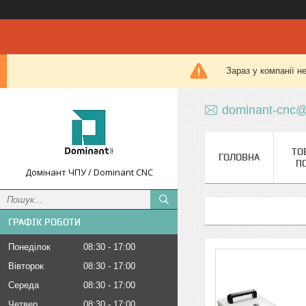
Зараз у компанії н
dominant-cnc@
ТО
ГОЛОВНА
П
Домінант ЧПУ / Dominant CNC
ГРАФІК РОБОТИ
Понеділок
08:30
17:00
Вівторок
08:30
17:00
Середа
08:30
17:00
Четвер
08:30
17:00