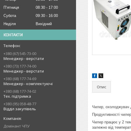
Пʼятниця
08:30
17:00
Субота
09:30
16:00
Неділя
Вихідний
КОНТАКТИ
+380 (67) 545-73-00
Менеджер - верстати
+380 (73) 177-74-00
Менеджер - верстати
+380 (68) 177-74-69
Менеджер - комплектуючі
Опис
+380 (68) 177-74-02
Тех. підтримка
+380 (95) 058-48-77
Чилер, охолоджувач 
Відділ закупівель
Продуктивності чилер
Чилер працює у 2 тем
Домінант ЧПУ
залежно від температ