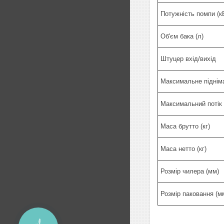
Потужність помпи (к
Об'єм бака (л)
Штуцер вхід/вихід
Максимальне підніма
Максимальний потік 
Маса брутто (кг)
Маса нетто (кг)
Розмір чилера (мм)
Розмір паковання (м