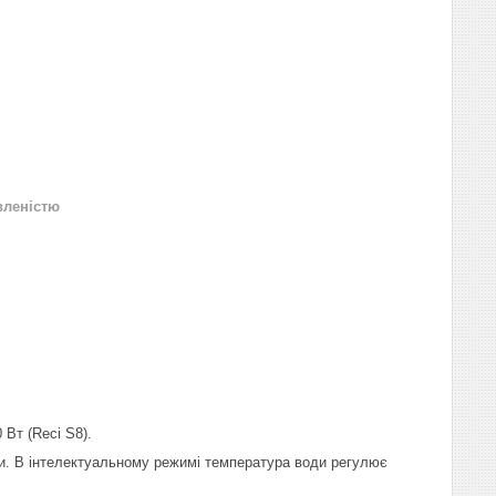
вленістю
Вт (Reci S8).
и. В інтелектуальному режимі температура води регулює