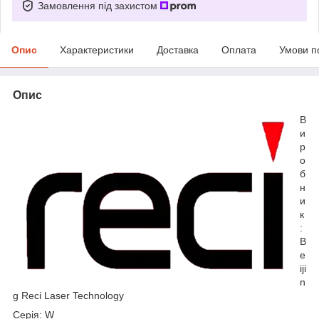
Замовлення під захистом
Опис
Характеристики
Доставка
Оплата
Умови п
Опис
В
и
р
о
б
н
и
к
:
B
e
iji
n
g Reci Laser Technology
Серія: W