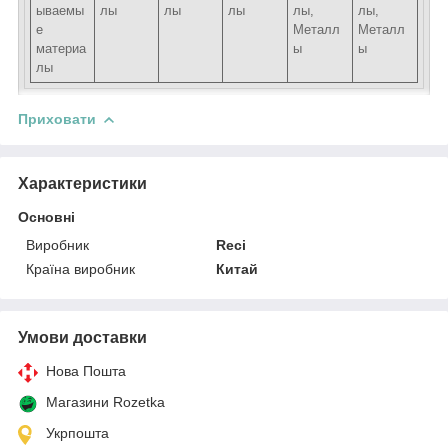
ываемы
лы
лы
лы
лы,
лы,
е
Металл
Металл
материа
ы
ы
лы
Приховати
Характеристики
Основні
Виробник
Reci
Країна виробник
Китай
Умови доставки
Нова Пошта
Магазини Rozetka
Укрпошта