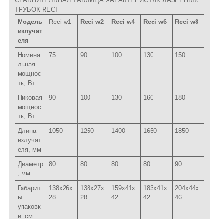
СРАВНИТЕЛЬНАЯ ТАБЛИЦА ХАРАКТЕРИСТИК ЛАЗЕРНЫХ
ТРУБОК RECI
Модель
Reci w1
Reci w2
Reci w4
Reci w6
Reci w8
излучат
еля
Номина
75
90
100
130
150
льная
мощнос
ть, Вт
Пиковая
90
100
130
160
180
мощнос
ть, Вт
Длина
1050
1250
1400
1650
1850
излучат
еля, мм
Диаметр
80
80
80
80
90
, мм
Габарит
138х26х
138х27х
159х41х
183x41x
204x44x
ы
28
28
42
42
46
упаковк
и, см