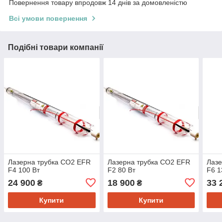
Повернення товару впродовж 14 днів за домовленістю
Всі умови повернення
Подібні товари компанії
Лазерна трубка CO2 EFR
Лазерна трубка CO2 EFR
Лазе
F4 100 Вт
F2 80 Вт
F6 1
24 900
18 900
33 
₴
₴
Купити
Купити