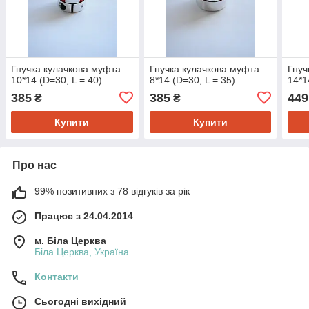
Гнучка кулачкова муфта
Гнучка кулачкова муфта
Гнуч
10*14 (D=30, L = 40)
8*14 (D=30, L = 35)
14*1
385
385
449
₴
₴
Купити
Купити
Про нас
99% позитивних з 78 відгуків за рік
Працює з 24.04.2014
м. Біла Церква
Біла Церква, Україна
Контакти
Сьогодні вихідний