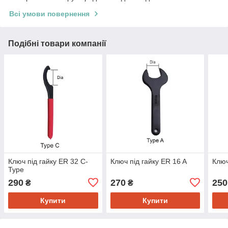
Всі умови повернення
Подібні товари компанії
Ключ під гайку ER 32 С-
Ключ під гайку ER 16 A
Ключ
Type
290
270
250
₴
₴
Купити
Купити