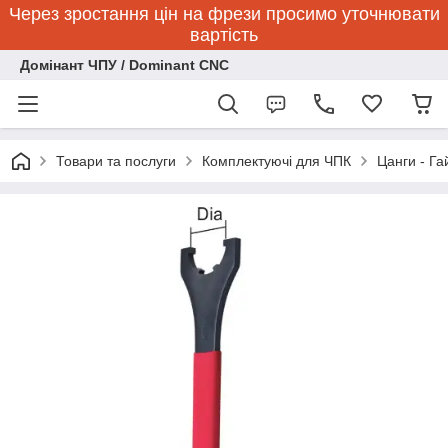
Через зростання цін на фрези просимо уточнювати
вартість
Домінант ЧПУ / Dominant CNC
Товари та послуги
Комплектуючі для ЧПК
Цанги - Га