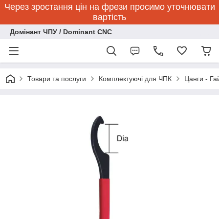
Через зростання цін на фрези просимо уточнювати
вартість
Домінант ЧПУ / Dominant CNC
Товари та послуги
Комплектуючі для ЧПК
Цанги - Га