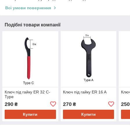
Всі умови повернення
Подібні товари компанії
Ключ під гайку ER 32 С-
Ключ під гайку ER 16 A
Ключ
Type
290
270
250
₴
₴
Купити
Купити