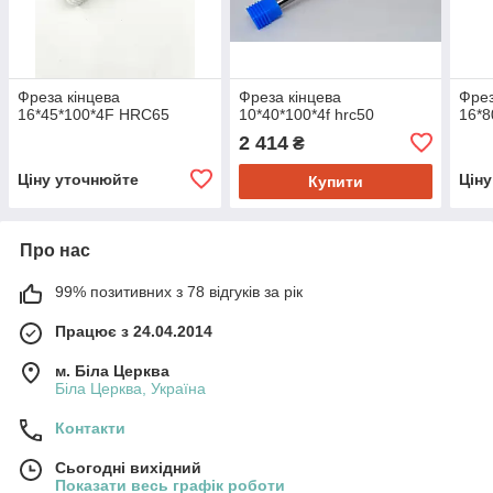
Фреза кінцева
Фреза кінцева
Фрез
16*45*100*4F HRC65
10*40*100*4f hrc50
16*8
2 414
₴
Ціну уточнюйте
Цін
Купити
Про нас
99% позитивних з 78 відгуків за рік
Працює з 24.04.2014
м. Біла Церква
Біла Церква, Україна
Контакти
Сьогодні вихідний
Показати весь графік роботи