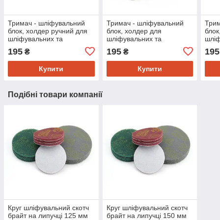
Тримач - шліфувальний
Тримач - шліфувальний
Трим
блок, холдер ручний для
блок, холдер для
блок
шліфувальних та
шліфувальних та
шліф
полірувальних елементів
полірувальних елементів -
полі
195
195
195
₴
₴
"Рибка"
форма "Мишка" d125
"Кру
Купити
Купити
Подібні товари компанії
Круг шліфувальний скотч
Круг шліфувальний скотч
брайт на липучці 125 мм
брайт на липучці 150 мм