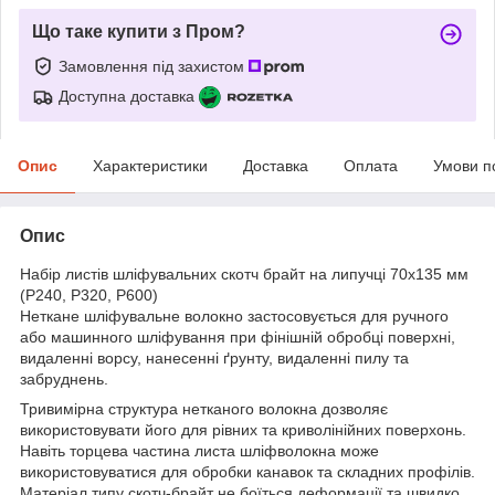
Що таке купити з Пром?
Замовлення під захистом
Доступна доставка
Опис
Характеристики
Доставка
Оплата
Умови п
Опис
Набір листів шліфувальних скотч брайт на липучці 70х135 мм
(P240, P320, P600)
Неткане шліфувальне волокно застосовується для ручного
або машинного шліфування при фінішній обробці поверхні,
видаленні ворсу, нанесенні ґрунту, видаленні пилу та
забруднень.
Тривимірна структура нетканого волокна дозволяє
використовувати його для рівних та криволінійних поверхонь.
Навіть торцева частина листа шліфволокна може
використовуватися для обробки канавок та складних профілів.
Матеріал типу скотч-брайт не боїться деформації та швидко