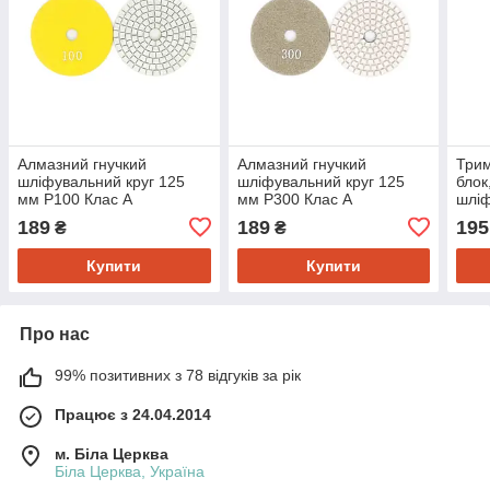
Алмазний гнучкий
Алмазний гнучкий
Трим
шліфувальний круг 125
шліфувальний круг 125
блок
мм P100 Клас А
мм P300 Клас А
шліф
полі
189
189
195
₴
₴
"Риб
Купити
Купити
Про нас
99% позитивних з 78 відгуків за рік
Працює з 24.04.2014
м. Біла Церква
Біла Церква, Україна