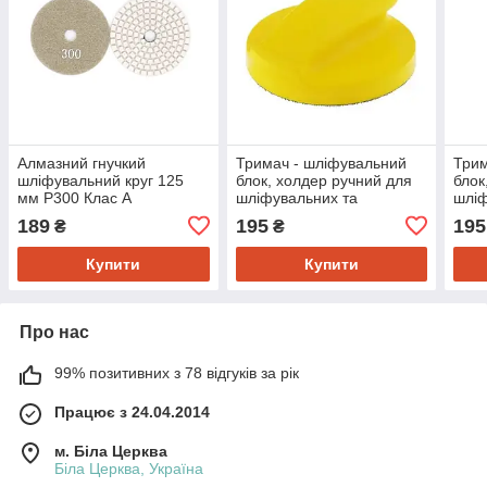
Алмазний гнучкий
Тримач - шліфувальний
Трим
шліфувальний круг 125
блок, холдер ручний для
блок
мм P300 Клас А
шліфувальних та
шліф
полірувальних елементів
полі
189
195
195
₴
₴
"Круглий"
фор
Купити
Купити
Про нас
99% позитивних з 78 відгуків за рік
Працює з 24.04.2014
м. Біла Церква
Біла Церква, Україна