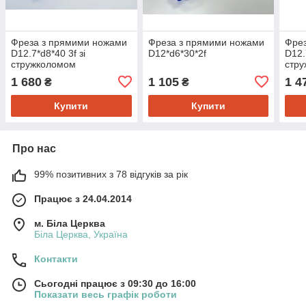
Фреза з прямими ножами
Фреза з прямими ножами
Фре
D12.7*d8*40 3f зі
D12*d6*30*2f
D12.
стружколомом
стр
1 680
1 105
1 4
₴
₴
Купити
Купити
Про нас
99% позитивних з 78 відгуків за рік
Працює з 24.04.2014
м. Біла Церква
Біла Церква, Україна
Контакти
Сьогодні працює з 09:30 до 16:00
Показати весь графік роботи