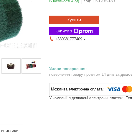
В наявності 4 од.
Код:
LP-120H-180
Купити
Купити з
+380681777469
повернення товару протягом 14 днів
за домо
У компанії підключені електронні платежі. Те
теристики