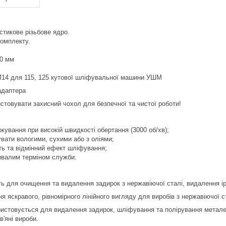
стикове різьбове ядро.
комплекту.
20 мм
 M14 для 115, 125 кутової шліфувальної машини УШМ
адаптера
товувати захисний чохол для безпечної та чистої роботи!
локування при високій швидкості обертання (3000 об/хв);
вати вологими, сухими або з оліями;
ть та відмінний ефект шліфування;
ривалим терміном служби.
сть для очищення та видалення задирок з нержавіючої сталі, видалення і
ня яскравого, рівномірного лінійного вигляду для виробів з нержавіючої 
ористовується для видалення задирок, шліфування та полірування метале
в'яні вироби.