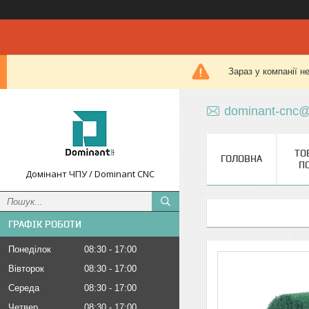
Зараз у компанії н
dominant-cnc@
ТО
ГОЛОВНА
П
Домінант ЧПУ / Dominant CNC
ГРАФІК РОБОТИ
Понеділок
08:30
17:00
Вівторок
08:30
17:00
Середа
08:30
17:00
Четвер
08:30
17:00