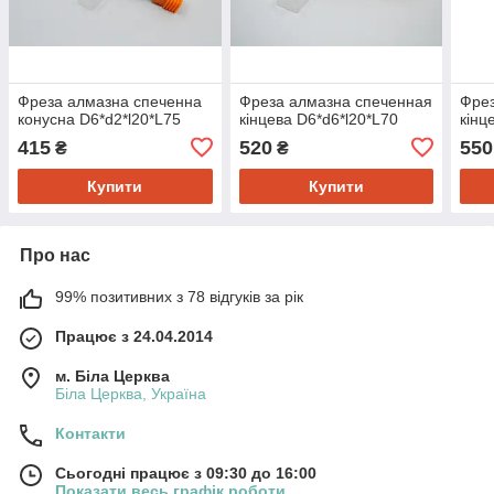
Фреза алмазна спеченна
Фреза алмазна спеченная
Фрез
конусна D6*d2*l20*L75
кінцева D6*d6*l20*L70
кінц
415
520
550
₴
₴
Купити
Купити
Про нас
99% позитивних з 78 відгуків за рік
Працює з 24.04.2014
м. Біла Церква
Біла Церква, Україна
Контакти
Сьогодні працює з 09:30 до 16:00
Показати весь графік роботи