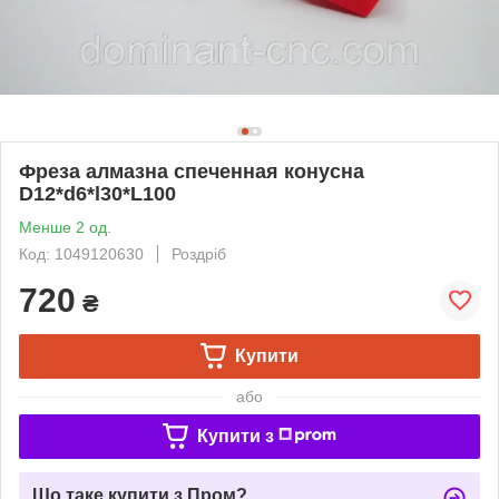
Фреза алмазна спеченная конусна
D12*d6*l30*L100
Менше 2 од.
Код: 1049120630
Роздріб
720
₴
Купити
або
Купити з
Що таке купити з Пром?