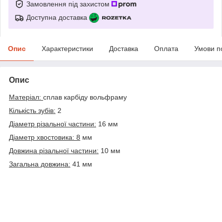
Замовлення під захистом
Доступна доставка
Опис
Характеристики
Доставка
Оплата
Умови п
Опис
Матеріал:
сплав карбіду вольфраму
Кількість зубів:
2
Діаметр різальної частини:
16 мм
Діаметр хвостовика: 8
мм
Довжина різальної частини:
10 мм
Загальна довжина:
41 мм