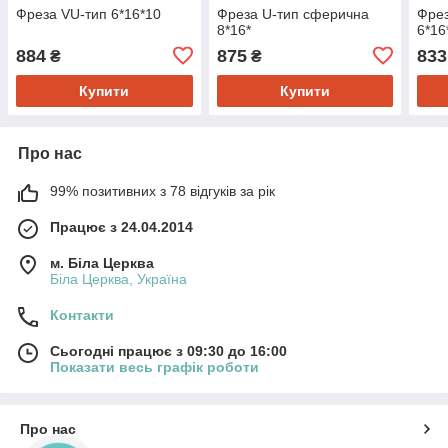
Фреза VU-тип 6*16*10
Фреза U-тип сферична
Фрез
8*16*
6*16
884
875
833
₴
₴
Купити
Купити
Про нас
99% позитивних з 78 відгуків за рік
Працює з 24.04.2014
м. Біла Церква
Біла Церква, Україна
Контакти
Сьогодні працює з 09:30 до 16:00
Показати весь графік роботи
Про нас