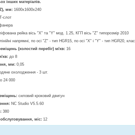
ьох інших матеріалів.
Z), мм:
1600х1600х240
Т-слот
фанера
іфована рейка вісь "X" та "Y" мод. 1.25, КГП вісь "Z" типорозмір 2010
інійні напрямні, по осі "Z" - тип HGR15, по осі "X" і "Y" - тип HGR20, кла
еміщень (холостий перебіг) м/хв:
16
/хв:
до 8
ння, мм:
0,05
одяне охолодження - 3 шт.
о 24 000
реміщень:
силовий кроковий двигун
ення:
NC Studio V5.5.60
:
380
 обслуговування, міс:
12