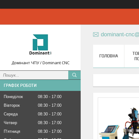
dominant-cnc@
ТО
ГОЛОВНА
П
Домінант ЧПУ / Dominant CNC
ГРАФІК РОБОТИ
Понеділок
08:30
17:00
Вівторок
08:30
17:00
Середа
08:30
17:00
Четвер
08:30
17:00
Пʼятниця
08:30
17:00