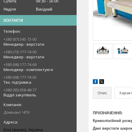
Субота
09:30
16:00
Неділя
Вихідний
КОНТАКТИ
+380 (67) 545-73-00
Менеджер - верстати
+380 (73) 177-74-00
Менеджер - верстати
+380 (68) 177-74-69
Менеджер - комплектуючі
+380 (68) 177-74-02
Тех. підтримка
+380 (95) 058-48-77
Опис
Харак
Відділ закупівель
Домінант ЧПУ
ПРИЗНАЧЕННЯ:
Криволінійний розкр
Дані верстати широ
Біла Церква, Україна