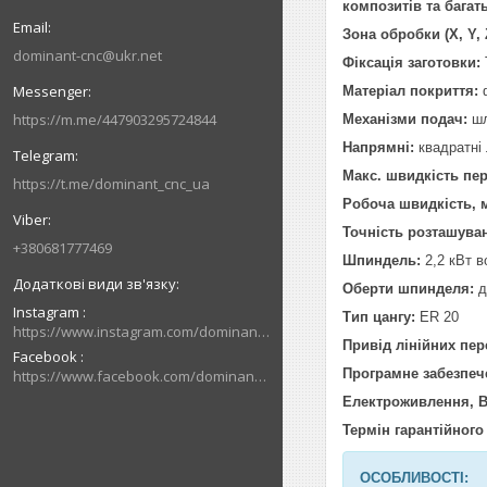
композитів та багат
Зона обробки (X, Y, 
dominant-cnc@ukr.net
Фіксація заготовки:
Матеріал покриття:
https://m.me/447903295724844
Механізми подач:
шл
Напрямні:
квадратні л
Макс. швидкість пер
https://t.me/dominant_cnc_ua
Робоча швидкість, м
Точність розташува
+380681777469
Шпиндель:
2,2 кВт в
Оберти шпинделя:
д
Instagram
Тип цангу:
ER 20
https://www.instagram.com/dominant_cnc
Привід лінійних пе
Facebook
Програмне забезпеч
https://www.facebook.com/dominantcnc
Електроживлення, В
Термін гарантійного
ОСОБЛИВОСТІ: