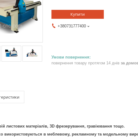
Купити
+380731777400
повернення товару протягом 14 днів
за домо
теристики
ій листових матеріалів, 3D фрезерування, гравіювання тощо.
ко використовуються в меблевому, рекламному та модельному вироб