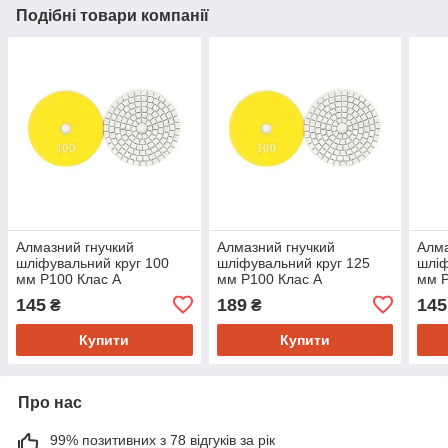
Подібні товари компанії
Алмазний гнучкий
Алмазний гнучкий
Алма
шліфувальний круг 100
шліфувальний круг 125
шліф
мм P100 Клас А
мм P100 Клас А
мм P
145
189
145
₴
₴
Купити
Купити
Про нас
99% позитивних з 78 відгуків за рік