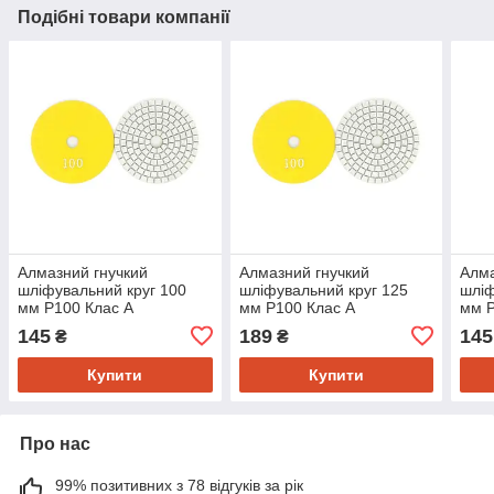
Подібні товари компанії
Алмазний гнучкий
Алмазний гнучкий
Алма
шліфувальний круг 100
шліфувальний круг 125
шліф
мм P100 Клас А
мм P100 Клас А
мм P
145
189
145
₴
₴
Купити
Купити
Про нас
99% позитивних з 78 відгуків за рік