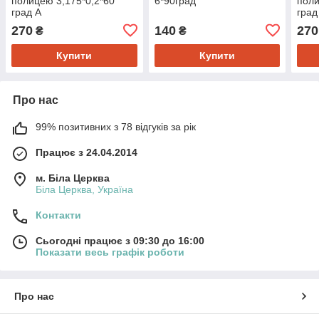
полицею 3,175*0,2*60
6*90град
поли
град A
град
270
140
270
₴
₴
Купити
Купити
Про нас
99% позитивних з 78 відгуків за рік
Працює з 24.04.2014
м. Біла Церква
Біла Церква, Україна
Контакти
Сьогодні працює з 09:30 до 16:00
Показати весь графік роботи
Про нас