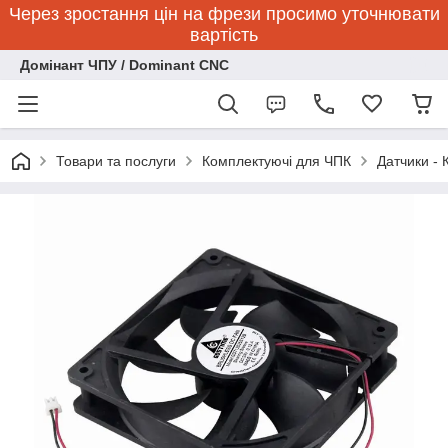
Через зростання цін на фрези просимо уточнювати
вартість
Домінант ЧПУ / Dominant CNC
Товари та послуги
Комплектуючі для ЧПК
Датчики - 