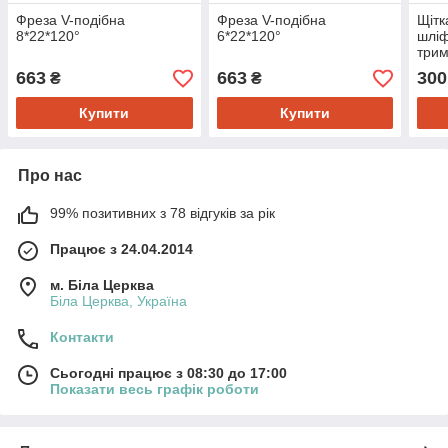
Фреза V-подібна
Фреза V-подібна
Щітк
8*22*120°
6*22*120°
шліф
трим
663
663
300
₴
₴
Купити
Купити
Про нас
99% позитивних з 78 відгуків за рік
Працює з 24.04.2014
м. Біла Церква
Біла Церква, Україна
Контакти
Сьогодні працює з 08:30 до 17:00
Показати весь графік роботи