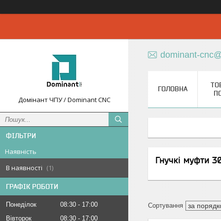
dominant-cnc@
ТО
ГОЛОВНА
П
Домінант ЧПУ / Dominant CNC
ФІЛЬТРИ
Наявність
Гнучкі муфти 30
В наявності
1
ГРАФІК РОБОТИ
Понеділок
08:30
17:00
Вівторок
08:30
17:00