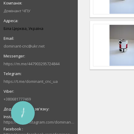
Домінант ЧПУ
Біла Церква, Україна
dominant-cnc@ukr.net
https://m.me/447903295724844
https://t.me/dominant_cnc_ua
+380681777469
КНОПКА
ЗВ'ЯЗКУ
Instagram
https://www.instagram.com/dominant_cnc
Facebook