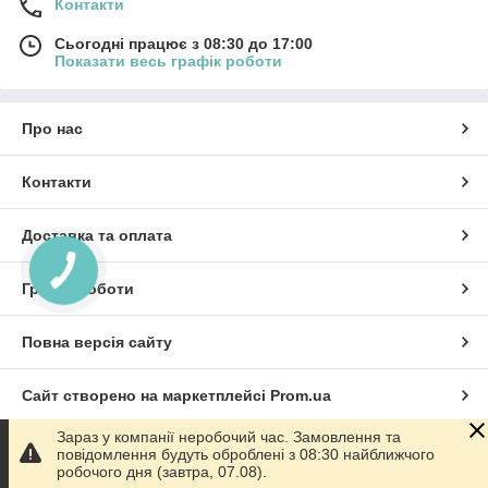
Контакти
Шліфування та полірування рельєфною і плоскої поверхні
Сьогодні працює з 08:30 до 17:00
Показати весь графік роботи
дерева, шліфування фанери, шліфування МДФ, видалення
піднявся ворсу після покриття лаком, видалення старих
покриттів, брашіровка (ефект старіння), структурування.
Про нас
Щоб збільшити ефективність шліфування не потрібно
прикладати зайве зусилля (тиск на щітку) - це призводить до
тертя бічною поверхнею ниток, їх оплавлення та
Контакти
нерівномірному зносу. Також на ефективність шліфування
впливає діаметр щітки, чим більше діаметр, тим вище
Доставка та оплата
продуктивність.
Оптимальні обороти для шліфування дерева 1800-2500об/хв
КНОПКА
ЗВ'ЯЗКУ
Графік роботи
Повна версія сайту
Сайт створено на маркетплейсі
Prom.ua
Зараз у компанії неробочий час. Замовлення та
Політика конфіденційності
повідомлення будуть оброблені з 08:30 найближчого
робочого дня (завтра, 07.08).
'); ttq.page(); }(window, document, 'ttq');