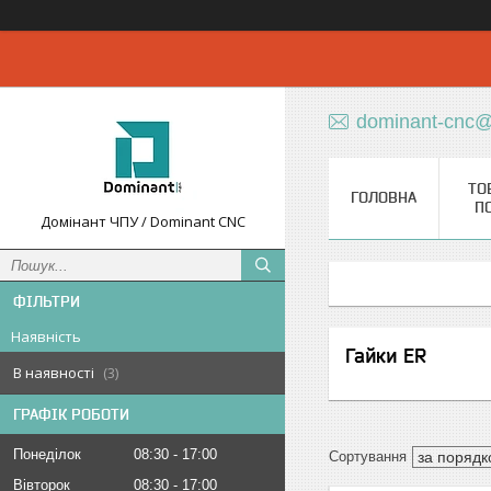
dominant-cnc@
ТО
ГОЛОВНА
П
Домінант ЧПУ / Dominant CNC
ФІЛЬТРИ
Наявність
Гайки ER
В наявності
3
ГРАФІК РОБОТИ
Понеділок
08:30
17:00
Вівторок
08:30
17:00