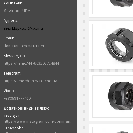
Домінант ЧПУ
Біла Церква, Україна
dominant-cnc@ukr.net
https://m.me/447903295724844
https://t.me/dominant_cnc_ua
+380681777469
Instagram
https://www.instagram.com/dominant_cnc
Facebook