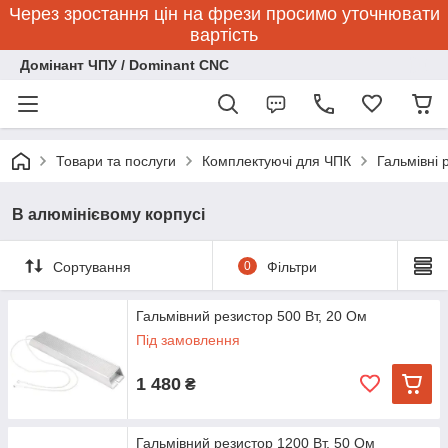
Через зростання цін на фрези просимо уточнювати
вартість
Домінант ЧПУ / Dominant CNC
Товари та послуги
Комплектуючі для ЧПК
Гальмівні 
В алюмінієвому корпусі
Сортування
0
Фільтри
Гальмівний резистор 500 Вт, 20 Ом
Під замовлення
1 480
₴
Гальмівний резистор 1200 Вт, 50 Ом