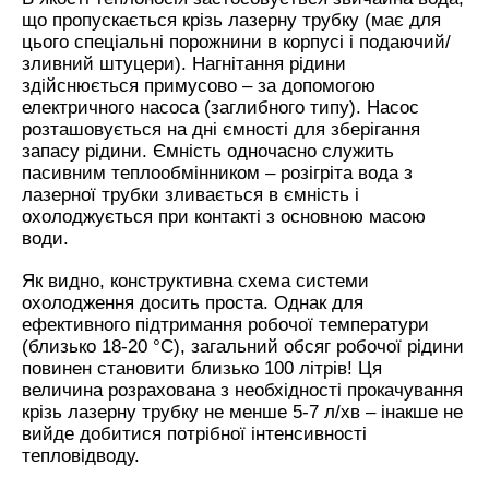
що пропускається крізь лазерну трубку (має для
цього спеціальні порожнини в корпусі і подаючий/
зливний штуцери). Нагнітання рідини
здійснюється примусово – за допомогою
електричного насоса (заглибного типу). Насос
розташовується на дні ємності для зберігання
запасу рідини. Ємність одночасно служить
пасивним теплообмінником – розігріта вода з
лазерної трубки зливається в ємність і
охолоджується при контакті з основною масою
води.
Як видно, конструктивна схема системи
охолодження досить проста. Однак для
ефективного підтримання робочої температури
(близько 18-20 °С), загальний обсяг робочої рідини
повинен становити близько 100 літрів! Ця
величина розрахована з необхідності прокачування
крізь лазерну трубку не менше 5-7 л/хв – інакше не
вийде добитися потрібної інтенсивності
тепловідводу.