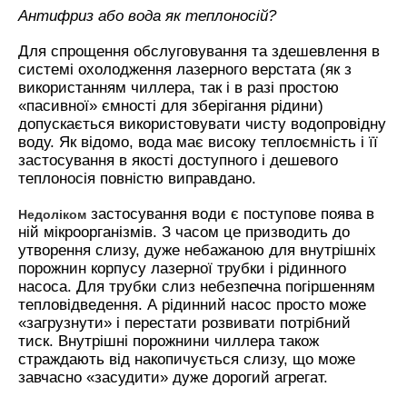
Антифриз або вода як теплоносій?
Для спрощення обслуговування та здешевлення в
системі охолодження лазерного верстата (як з
використанням чиллера, так і в разі простою
«пасивної» ємності для зберігання рідини)
допускається використовувати чисту водопровідну
воду. Як відомо, вода має високу теплоємність і її
застосування в якості доступного і дешевого
теплоносія повністю виправдано.
застосування води є поступове поява в
Недоліком
ній мікроорганізмів. З часом це призводить до
утворення слизу, дуже небажаною для внутрішніх
порожнин корпусу лазерної трубки і рідинного
насоса. Для трубки слиз небезпечна погіршенням
тепловідведення. А рідинний насос просто може
«загрузнути» і перестати розвивати потрібний
тиск. Внутрішні порожнини чиллера також
страждають від накопичується слизу, що може
завчасно «засудити» дуже дорогий агрегат.