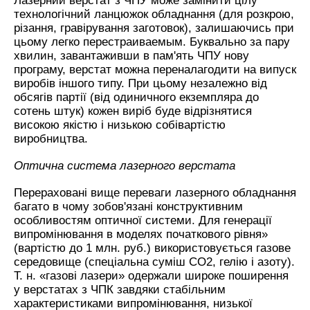
Лазерний верстат з ЧПУ може замінити цілу
технологічний ланцюжок обладнання (для розкрою,
різання, гравірування заготовок), залишаючись при
цьому легко перестраиваемым. Буквально за пару
хвилин, завантаживши в пам'ять ЧПУ нову
програму, верстат можна переналагодити на випуск
виробів іншого типу. При цьому незалежно від
обсягів партії (від одиничного екземпляра до
сотень штук) кожен виріб буде відрізнятися
високою якістю і низькою собівартістю
виробництва.
Оптична система лазерного верстата
Перераховані вище переваги лазерного обладнання
багато в чому зобов'язані конструктивним
особливостям оптичної системи. Для генерації
випромінювання в моделях початкового рівня»
(вартістю до 1 млн. руб.) використовується газове
середовище (спеціальна суміш СО2, гелію і азоту).
Т. н. «газові лазери» одержали широке поширення
у верстатах з ЧПК завдяки стабільним
характеристиками випромінювання, низької