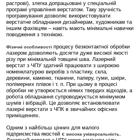
растрові), злегка допрацьовані у спеціальній
програмі управління верстатом. Таку зручність
програмування дозволяє використовувати
верстатне обладнання дизайнерам, художникам та
іншим фахівцям – навіть мають мінімальні навички
поводження з технікою.
процесу безконтактної обробки
Фізичні особливості
лазером дозволяють досягти дуже високої якості
різу при мінімальній товщині шва. Лазерний
верстат з ЧПУ здатний працювати з широкою
номенклатурою виробів з пластику, скла,
деревини, каменю, тканини, паперу, гуми, шкіри,
полімерних плівок і т. п. При цьому в процесі
обробки не утворюється ніяких твердих відходів, а
робота обладнання супроводжується мінімумом
шумів і вібрацій. Це дозволяє встановлювати
лазерні верстати з ЧПК в звичайних офісних
приміщеннях.
Одним з найбільш цінних для малого
підприємства якостей є
.
висока універсальність