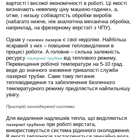
вартості і високої економічності в роботі. Ці якості
визначають невелику ціну машино-години», а,
отже, і низьку собівартість обробки виробів
(набагато нижче, ніж аналогічна механічна обробка,
наприклад, на фрезерному верстаті з ЧПУ).
Однак у
є свої недоліки. Найбільш
газових лазерів
яскравий з них – повішене тепловиділення в
процесі роботи. А головне – сильна залежність
ресурсу
від теплового режиму.
лазерної трубки
Перевищення робочої температури на 5-10 град.
веде до значного зниження тривалості служби
лазерної трубки. Саме тому питання
тепловідведення та забезпечення безпечного
температурного режиму приділяється найпильнішу
увагу.
Пристрій охолоджуючої системи
Для видалення надлишків тепла, що виділяються
при роботі верстата,
лазерної трубкою
використовується система рідинного охолодження.
В якості теплоносія застосовується звичайна вода,