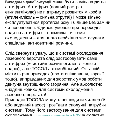
може бути заміна води на
Виходом з даної ситуації
антифриз. Антифриз (водний растрів
етиленгліколю) не підтримує розвиток мікробів
(етиленгліколь – сильна отрута!) і може вільно
експлуатуватися протягом року і більше без заміни
чи поповнення. Єдиною умовою при переході з
води на антифриз є промивка системи
охолодження – для цього необхідно застосувати
спеціальні антисептичні розчини.
Слід звернути увагу, що в системі охолодження
лазерного верстата слід застосовувати саме
антифриз («чистий» розчин етиленгліколю з
водою), а не ТОСОЛ автомобільний. Останній
містить ряд присадок (проти спінювання, корозії
тощо), виправданих для жорстких умов роботи
двигуна внутрішнього згоряння. Але абсолютно
«надлишкових» для системи охолодження
лазерного верстата!
Присадки ТОСОЛА можуть пошкодити чиллер (і/
або водяний насос) і роз'їдати сполучні патрубки
системи. Тому його застосування для системи
охолодження
абсолютно
лазерних верстатів з ЧПУ