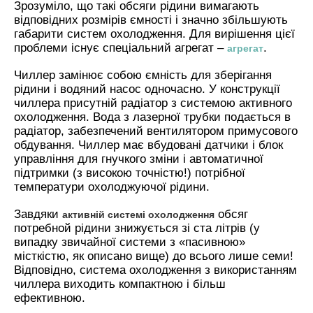
Зрозуміло, що такі обсяги рідини вимагають
відповідних розмірів ємності і значно збільшують
габарити систем охолодження. Для вирішення цієї
проблеми існує спеціальний агрегат –
.
агрегат
Чиллер замінює собою ємність для зберігання
рідини і водяний насос одночасно. У конструкції
чиллера присутній радіатор з системою активного
охолодження. Вода з лазерної трубки подається в
радіатор, забезпечений вентилятором примусового
обдування. Чиллер має вбудовані датчики і блок
управління для гнучкого зміни і автоматичної
підтримки (з високою точністю!) потрібної
температури охолоджуючої рідини.
Завдяки
обсяг
активній системі охолодження
потребной рідини знижується зі ста літрів (у
випадку звичайної системи з «пасивною»
місткістю, як описано вище) до всього лише семи!
Відповідно, система охолодження з використанням
чиллера виходить компактною і більш
ефективною.